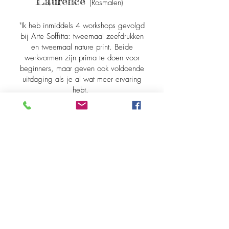
Laurence
(R
osmalen)
"Ik heb inmiddels 4 workshops gevolgd
bij Arte Soffitta: tweemaal zeefdrukken
en tweemaal nature print. Beide
werkvormen zijn prima te doen voor
beginners, maar geven ook voldoende
uitdaging als je al wat meer ervaring
hebt.
Yvonne
(Oss)
Zaterdag tijdens deze workshop kennis