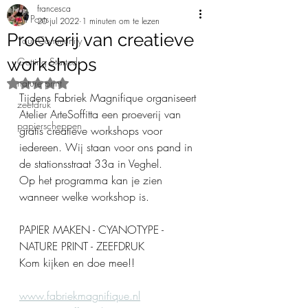
francesca
All Posts
20 jul 2022
1 minuten om te lezen
Proeverij van creatieve
Your Community
workshops
Getting Started
nature print
Beoordeeld met NaN uit 5 sterren.
Tijdens Fabriek Magnifique organiseert 
zeefdruk
Atelier ArteSoffitta een proeverij van 
papierscheppen
gratis creatieve workshops voor 
iedereen. Wij staan voor ons pand in 
de stationsstraat 33a in Veghel.
Op het programma kan je zien 
wanneer welke workshop is.
PAPIER MAKEN - CYANOTYPE - 
NATURE PRINT - ZEEFDRUK
Kom kijken en doe mee!!  
www.fabriekmagnifique.nl