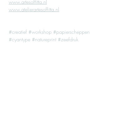
www.artesoffitta.nl
www.atelierartesoffitta.nl
#creatief
#workshop
#papierscheppen
#cyantype
#natureprint
#zeefdruk