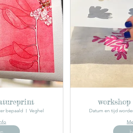
tureprint
workshop
ter bepaald
Veghel
Datum en tijd worde
nfo
Me
en
b