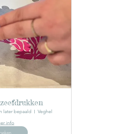
 zeefdrukken
n later bepaald
Veghel
er info
oeken