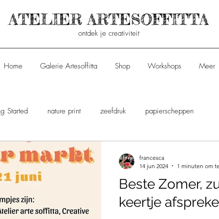
ontdek je creativiteit
Home
Galerie Artesoffitta
Shop
Workshops
Meer
ng Started
nature print
zeefdruk
papierscheppen
francesca
14 jun 2024
1 minuten om te
Beste Zomer, z
keertje afspreken