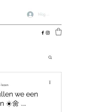
Inloggen
 lezen
ullen we een
 ☀️🌼 ....