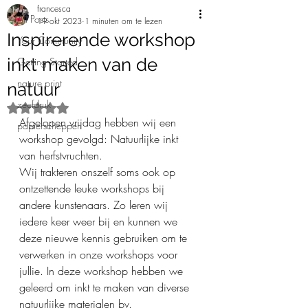
francesca
All Posts
19 okt 2023
1 minuten om te lezen
Inspirerende workshop
Your Community
inkt maken van de
Getting Started
nature print
natuur
zeefdruk
Beoordeeld met NaN uit 5 sterren.
Afgelopen vrijdag hebben wij een 
papierscheppen
workshop gevolgd: Natuurlijke inkt 
van herfstvruchten.
Wij trakteren onszelf soms ook op 
ontzettende leuke workshops bij 
andere kunstenaars. Zo leren wij 
iedere keer weer bij en kunnen we 
deze nieuwe kennis gebruiken om te 
verwerken in onze workshops voor 
jullie. In deze workshop hebben we 
geleerd om inkt te maken van diverse 
natuurlijke materialen bv. 