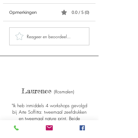
0.0 / 5 (0)
Opmerkingen
Special Guest: Naomi
Lang Leve de
Reageer en beoordeel...
Vona
Seizoenen!
Laurence
(R
osmalen)
"Ik heb inmiddels 4 workshops gevolgd
bij Arte Soffitta: tweemaal zeefdrukken
en tweemaal nature print. Beide
werkvormen zijn prima te doen voor
beginners, maar geven ook voldoende