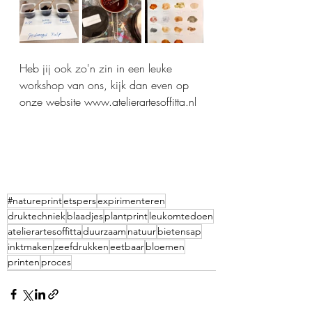
Heb jij ook zo'n zin in een leuke 
workshop van ons, kijk dan even op 
onze website www.atelierartesoffitta.nl
#natureprint
etspers
expirimenteren
druktechniek
blaadjes
plantprint
leukomtedoen
atelierartesoffitta
duurzaam
natuur
bietensap
inktmaken
zeefdrukken
eetbaar
bloemen
printen
proces