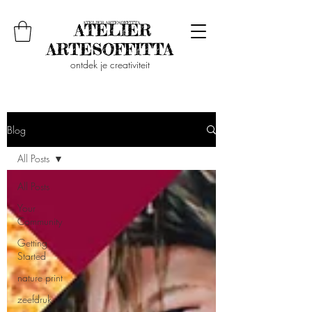
ontdek je creativiteit
Blog
All Posts
All Posts
Your
Community
Getting
Started
nature print
zeefdruk