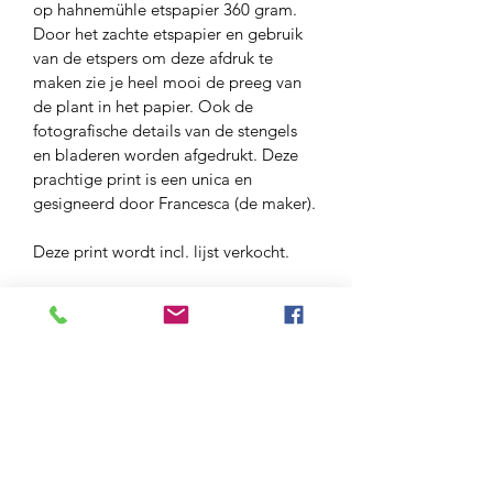
op hahnemühle etspapier 360 gram. 
Door het zachte etspapier en gebruik 
van de etspers om deze afdruk te 
maken zie je heel mooi de preeg van 
de plant in het papier. Ook de 
fotografische details van de stengels 
en bladeren worden afgedrukt. Deze 
prachtige print is een unica en 
gesigneerd door Francesca (de maker).
Deze print wordt incl. lijst verkocht. 
Verzendkosten
Mocht u graag deze handmade 
Setprijs
natureprint opgestuurd willen hebben 
zijn de kosten hiervoor € 7,50.
U kunt deze print samen met 
bibbergras licht kopen voor de setprijs 
van € 135,-