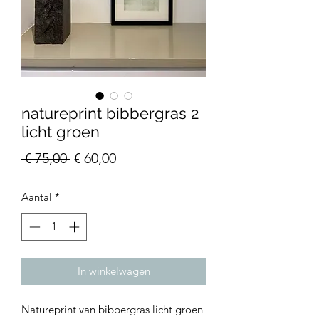
natureprint bibbergras 2
licht groen
Normale
Verkoopprijs
 € 75,00 
€ 60,00
prijs
Aantal
*
In winkelwagen
Natureprint van bibbergras licht groen 