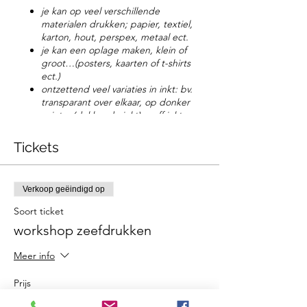
je kan op veel verschillende
materialen drukken; papier, textiel,
karton, hout, perspex, metaal ect.
je kan een oplage maken, klein of
groot…(posters, kaarten of t-shirts
ect.)
ontzettend veel variaties in inkt: bv.
transparant over elkaar, op donker
printen(dekkende inkt), puff inkt,
metallic’s, neon ect.
verschillende manieren om je sjabloon
Tickets
te maken.
In deze workshop leer je een sjabloon
Verkoop geëindigd op
maken en hiermee te werken. Je hebt snel
een mooi resultaat. Je kan een bv. een t-
Soort ticket
shirt meenemen of oude spijkerbroek om
workshop zeefdrukken
deze te pimpen en te bedrukken.
Maak kennis met deze leuke oude techniek
Meer info
bij Atelier ArteSoffitta.
De workshop is kleinschalig max. 5
personen, inclusief materiaal zoals een zeef
Prijs
en rakel, inkten, papier en een lapje stof.
€ 65,00