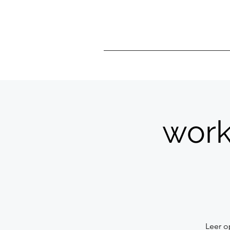
work
Leer o