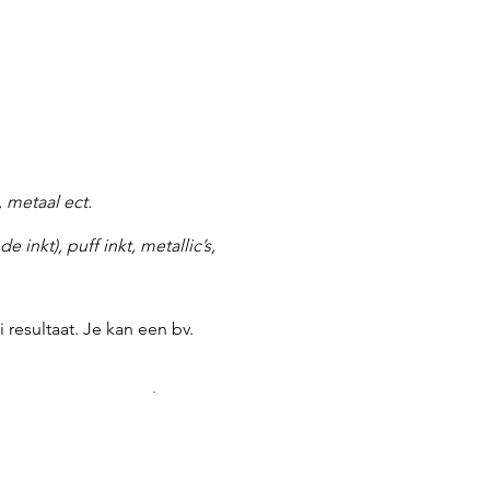
, metaal ect.
 inkt), puff inkt, metallic’s,
resultaat. Je kan een bv.
kten, papier en een lapje