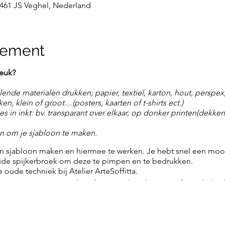
 5461 JS Veghel, Nederland
nement
leuk?
llende materialen drukken; papier, textiel, karton, hout, perspex
n, klein of groot…(posters, kaarten of t-shirts ect.)
es in inkt: bv. transparant over elkaar, op donker printen(dekkende
n om je sjabloon te maken.
n sjabloon maken en hiermee te werken. Je hebt snel een mooi 
ude spijkerbroek om deze te pimpen en te bedrukken.
oude techniek bij Atelier ArteSoffitta.
max. 5 personen, inclusief materiaal zoals een zeef en rakel, in
s en een nabespreking met evt. een glaasje wijn of fris.
kan je ons altijd even bellen of mailen.
ha