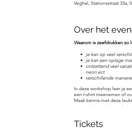
Veghel, Stationsstraat 33a,
Over het eve
Waarom is zeefdrukken zo 
je kan op veel verschi
je kan een oplage make
ontzettend veel variati
neon ect.
verschillende maniere
In deze workshop leer je ee
een t-shirt meenemen of o
Maak kennis met deze leuke 
De workshop is kleinschalig 
stof. Koffie met iets lekker
Mocht je nog vragen hebben 
Tickets
groetjes Francesca en Pasc