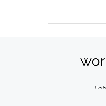
wor
Hoe le