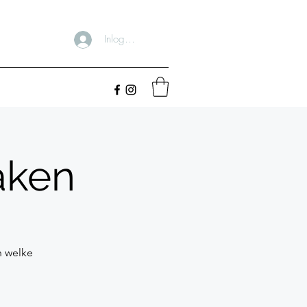
Inloggen
aken
n welke