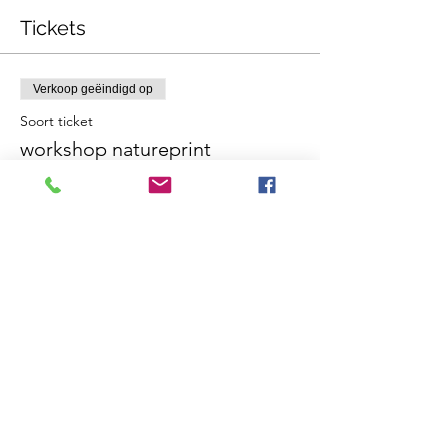
Tickets
Verkoop geëindigd op
Soort ticket
workshop natureprint
Meer info
Prijs
€ 65,00
Deel dit evenement