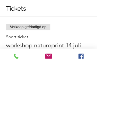
Tickets
Verkoop geëindigd op
Soort ticket
workshop natureprint 14 juli
Meer info
Prijs
€ 65,00
Deel dit evenement