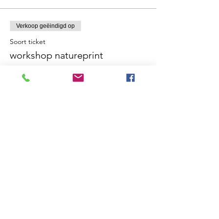
Verkoop geëindigd op
Soort ticket
workshop natureprint
Meer info
Prijs
€ 65,00
Deel dit evenement