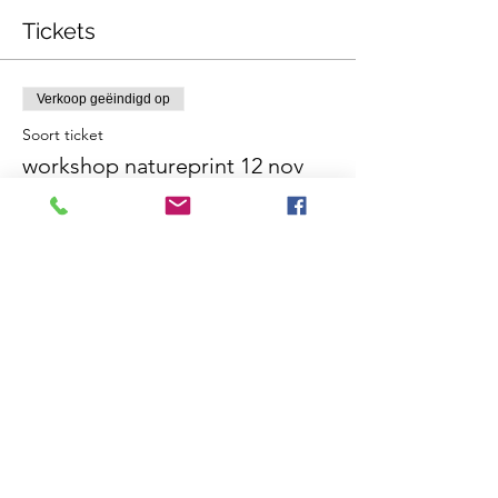
Tickets
Verkoop geëindigd op
Soort ticket
workshop natureprint 12 nov
Meer info
Prijs
€ 65,00
Deel dit evenement