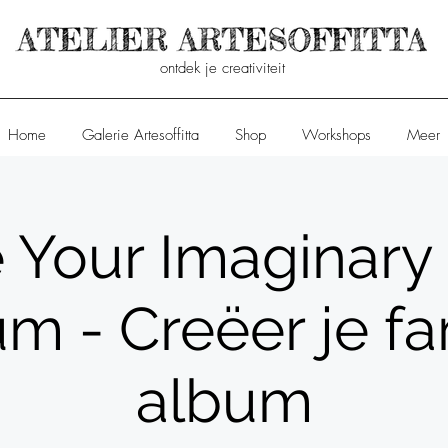
ontdek je creativiteit
Home
Galerie Artesoffitta
Shop
Workshops
Meer
 Your Imaginary
m - Creëer je fa
album