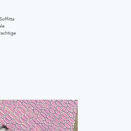
offitta
ale
rachtige