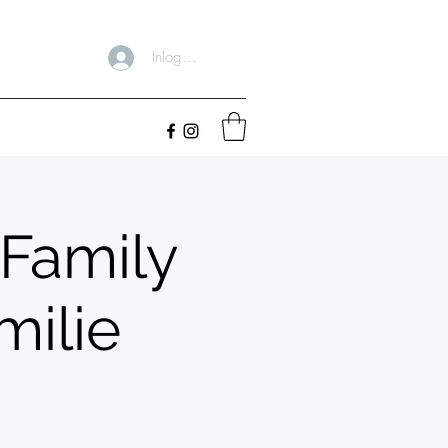
Inloggen
 Family
milie