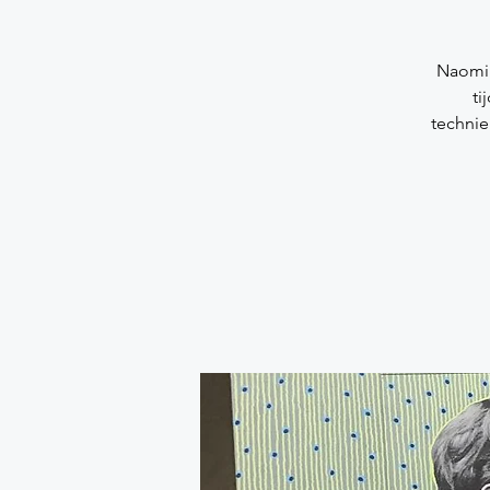
Naomi 
ti
technie