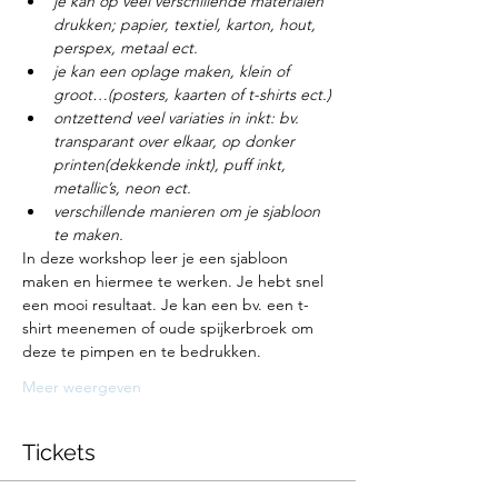
je kan op veel verschillende materialen 
drukken; papier, textiel, karton, hout, 
perspex, metaal ect.
je kan een oplage maken, klein of 
groot…(posters, kaarten of t-shirts ect.)
ontzettend veel variaties in inkt: bv. 
transparant over elkaar, op donker 
printen(dekkende inkt), puff inkt, 
metallic’s, neon ect.
verschillende manieren om je sjabloon 
te maken.
In deze workshop leer je een sjabloon 
maken en hiermee te werken. Je hebt snel 
een mooi resultaat. Je kan een bv. een t-
shirt meenemen of oude spijkerbroek om 
deze te pimpen en te bedrukken.
Meer weergeven
Tickets