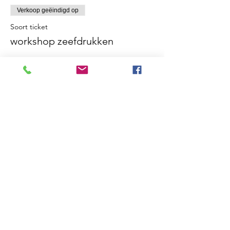
Verkoop geëindigd op
Soort ticket
workshop zeefdrukken
Meer info
Prijs
€ 65,00
Deel dit evenement