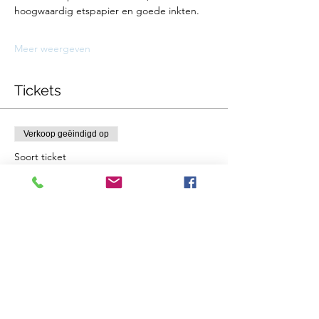
hoogwaardig etspapier en goede inkten.
Meer weergeven
Tickets
Verkoop geëindigd op
Soort ticket
workshop natureprint
Meer info
Prijs
€ 65,00