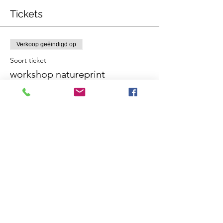
Tickets
Verkoop geëindigd op
Soort ticket
workshop natureprint
Meer info
Prijs
€ 65,00
Deel dit evenement